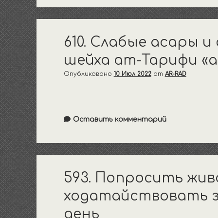
610. Слабые асары и
шейха ат-Тарифи «а
Опубликовано
10 Июл 2022
от
AR-RAD
Оставить комментарий
593. Попросить жив
ходатайствовать з
день