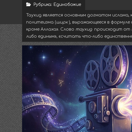
Рубрика:
Единобожие
Таухид является основным догматом ислама,
политеизма (
ширк
), выражающееся в формуле
кроме Аллаха». Слово
таухид
происходит от 
либо единым», «считать что-либо единственн