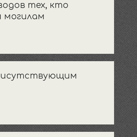
водов тех, кто
и могилам
присутствующим