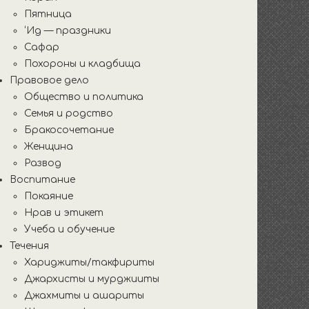
Пятница
‘Ид — праздники
Сафар
Похороны и кладбища
Правовое дело
Общество и политика
Семья и родство
Бракосочетание
Женщина
Развод
Воспитание
Покаяние
Нрав и этикет
Учеба и обучение
Течения
Хариджиты/такфириты
Джархисты и мурджииты
Джахмиты и ашариты