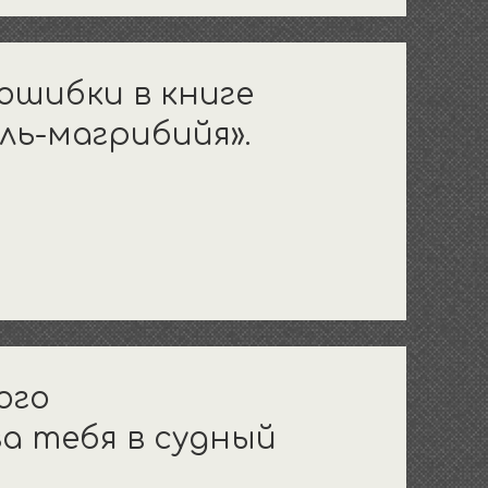
 ошибки в книге
ль-магрибийя».
ого
а тебя в судный