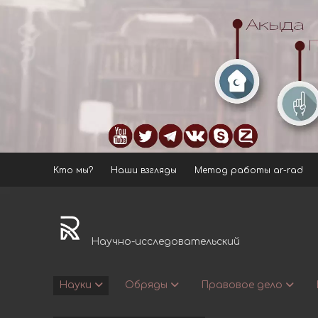
Кто мы?
Наши взгляды
Метод работы ar-rad
ar-
rad.ru
Научно-исследовательский
Науки
Обряды
Правовое дело