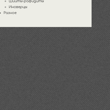
Шииты-рафидиты
Иноверцы
Разное