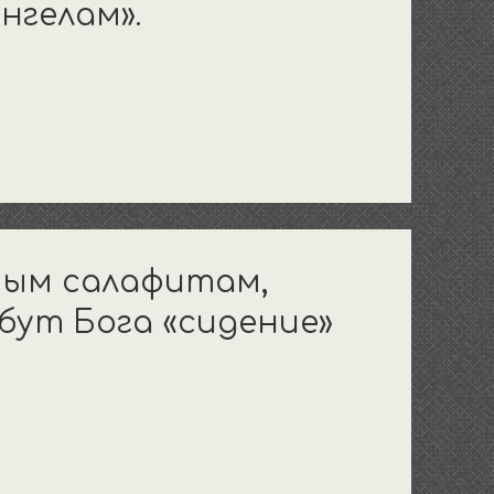
гелам».
рым салафитам,
ут Бога «сидение»