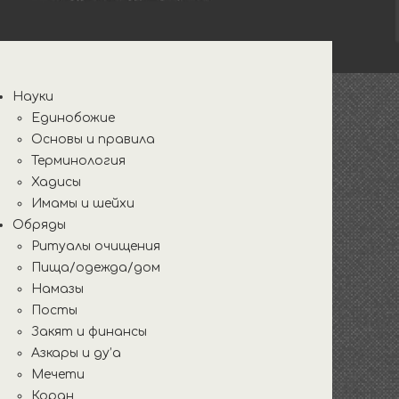
ковая
нель
Науки
Единобожие
Основы и правила
Терминология
Хадисы
Имамы и шейхи
Обряды
Ритуалы очищения
Пища/одежда/дом
Намазы
Посты
Закят и финансы
Азкары и ду’а
Мечети
Коран