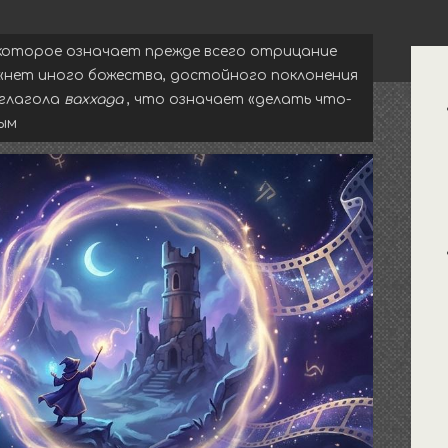
 которое означает прежде всего отрицание
Бо
 «нет иного божества, достойного поклонения
па
глагола
ваххада
, что означает «делать что-
ым