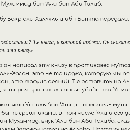
 Мухаммад бин ‘Али бин Аби Талиб.
Абу Бакр аль-Халляль и ибн Батта передали,
редоставил? Т.е книга, в которой ирджа. Он сказал е
ть эти книгу»
 он написал эту книгу в противовес му’та
 аль-Хасан, это не та ирджа, которую мы п
ан, это тафуид деяний. Т.е оставить на Ал
 которая произошла после убийства ‘Усма
, что Уасиль бин ‘Ата, основатель му’таз
быть грешниками, в том числе ‘Али и его д
ин Мухаммад, внук ‘Али бин Аби Талиба, сказ
ляем (юрджа-ирджа) на Аллаhа. Поэтому не