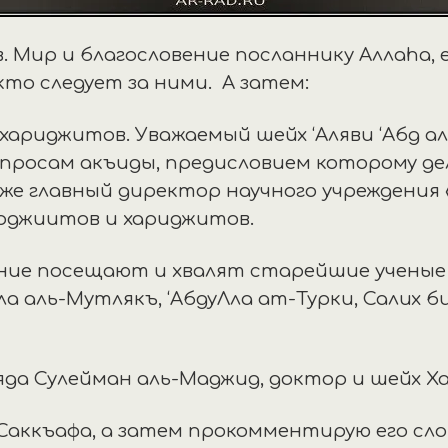
. Мир и благословение посланнику Аллаhа, 
кто следует за ними. А затем:
хариджитов. Уважаемый шейх ‘Аляви ‘Абд ал
росам акъиды, предисловием которому дел
кже главный директор научного учреждения 
рджиитов и хариджитов.
ние посещают и хвалят старейшие ученые 
ла аль-Мутлякъ, ‘АбдуЛла ат-Турки, Салих б
да Сулейман аль-Маджид, доктор и шейх Ха
-Саккъафа, а затем прокомментирую его сло