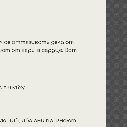
лучае оттягивать дела от
ают от веры в сердце. Вот
 в шубху.
. (Джахмиты)».
ерующий, ибо они признают