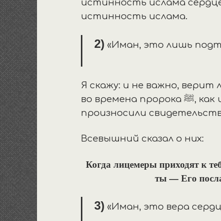
истинность ислама сердце
истинность ислама.
2)
«Иман, это л
Я скажу: и не важно, верит
во времена пророка ﷺ, как ибн Салюль и остальные, верующие, ведь внешне они тоже
произносили свидетельст
Всевышний сказал о них:
Когда лицемеры приходят к теб
ты — Его посла
3)
«Иман, это вера 