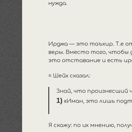
нужда.
Ирджа — это таъхир. Т.е о
веры. Вместо того, чтобы 
это отставание и есть ир
≡ Шейх сказал:
Знай, что произнесший ч
1)
«Иман, это л
Я скажу: по их мнению, по