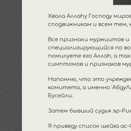
Хвала Аллаhу Господу миров
сподвижникам и всем тем, 
Все признаки муржиитов и 
специализирующийся по воп
помилуете его Аллаh, а та
симптомов и признаков му
Напомню, что это учрежде
комитета, а именно ‘АбдуЛ
Бусейли.
Затем бывший судья эр-Рия
Я приведу список шейха ас