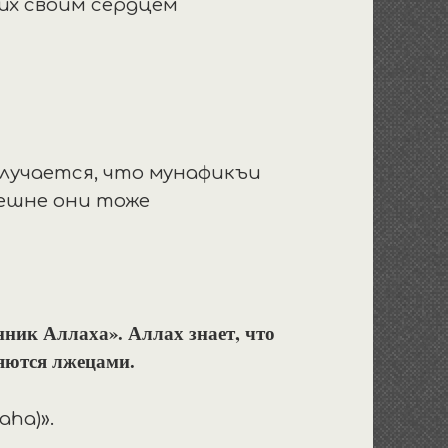
их своим сердцем
 (Каррамиты)».
получается, что мунафикъи
нник Аллаха». Аллах знает, что
ляются лжецами.
(Мурджиа фукъаhа)».