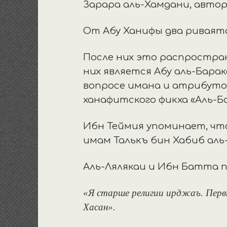
Зарара аль-Хамдани, авто
От Абу Ханифы два риваята 
После них это распростран
них является Абу аль-Бар
вопросе имана и атрибутов
ханафитского фикха «Аль-Ба
Ибн Теймия упоминает, что
имам Талькъ бин Хабиб аль
Аль-Лялякаи и Ибн Батта п
«Я старше религии ирджаъ. Первы
Хасан».