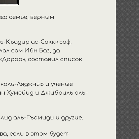
его семье, верным
ь-Къадир ас-Сакккъаф,
ал сам Ибн Баз, да
«Дорар», составил список
«аль-Ляджны» и ученые
ин Хумейид и Джибриль аль-
лид аль-Гъамиди и другие.
ва, если в этом будет