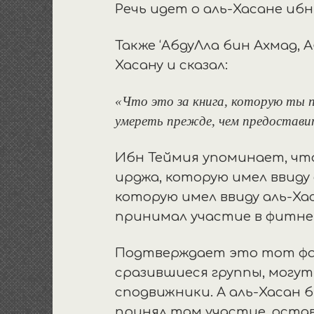
Речь идет о аль-Хасане ибн
Также ‘АбдуЛла бин Ахмад, 
Хасану и сказал:
«Что это за книга, которую ты п
умереть прежде, чем предостави
Ибн Теймия упоминает, что
ирджа, которую имел ввиду
которую имел ввиду аль-Хас
принимал участие в фитне,
Подтверждает это тот факт
сразившиеся группы, могут 
сподвижники. А аль-Хасан б
принял там участие, остав