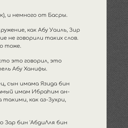
), и немного от Басры.
кружение, как Абу Уаиль, Зир
ие не говорили таких слов.
о тоже.
кто это говорил, это
ель Абу Ханифы.
ц, сын имама Язида бин
амый имам Ибраhим ан-
 такими, как аз-Зухри,
о Зар бин ‘АбдиЛля бин