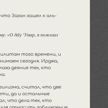
 что Зазан зашел к аль-
му: «О Абу ‘Умар, я пожелал
зилитам того времени, и
онимаем сегодня. Ирджа,
лаха деяния тех, кто
на.
илизма, считал, что две
ети, да и остальные
ал, что дела тех, кто
льзя относить заблуждение