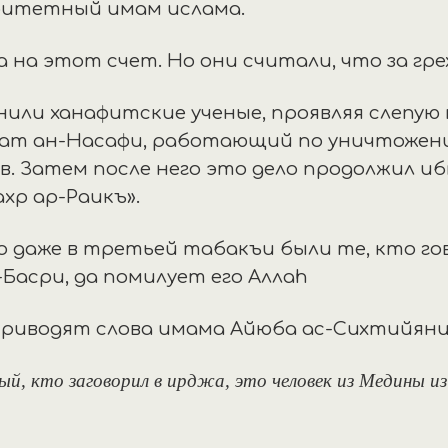
ритетный имам ислама.
на этот счет. Но они считали, что за грех
или ханафитские ученые, проявляя слепую
акат ан-Насафи, работающий по уничтожен
. Затем после него это дело продолжил и
хр ар-Раикъ».
 даже в третьей табакъи были те, кто гов
-Басри, да помилует его Аллаh
риводят слова имама Айюба ас-Сихтийяни,
й, кто заговорил в ирджа, это человек из Медины из