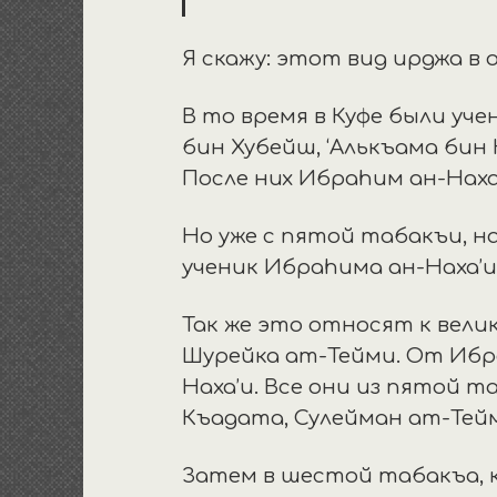
Я скажу: этот вид ирджа в 
В то время в Куфе были учен
бин Хубейш, ‘Алькъама бин 
После них Ибраhим ан-Наха’
Но уже с пятой табакъи, н
ученик Ибраhима ан-Наха’и
Так же это относят к вели
Шурейка ат-Тейми. От Ибр
Наха’и. Все они из пятой т
Къадата, Сулейман ат-Тейм
Затем в шестой табакъа, к