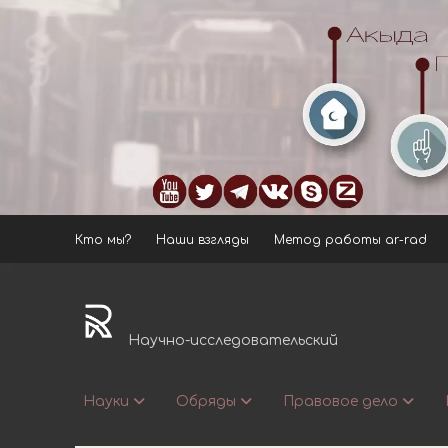
Кто мы?
Наши взгляды
Метод работы ar-rad
ar-
rad.ru
Научно-исследовательский
Науки
Обряды
Правовое дело