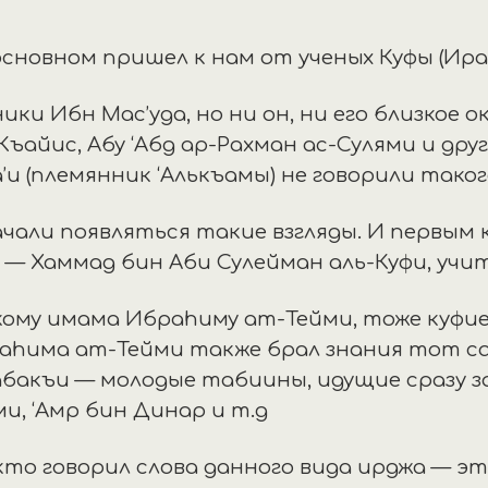
основном пришел к нам от ученых Куфы (Ирак
ики Ибн Мас’уда, но ни он, ни его близкое о
Къайис, Абу ‘Абд ар-Рахман ас-Сулями и друг
и (племянник ‘Алькъамы) не говорили таког
ачали появляться такие взгляды. И первым 
 — Хаммад бин Аби Сулейман аль-Куфи, учит
кому имама Ибраhиму ат-Тейми, тоже куфие
аhима ат-Тейми также брал знания тот с
абакъи — молодые табиины, идущие сразу за
и, ‘Амр бин Динар и т.д
то говорил слова данного вида ирджа — эт