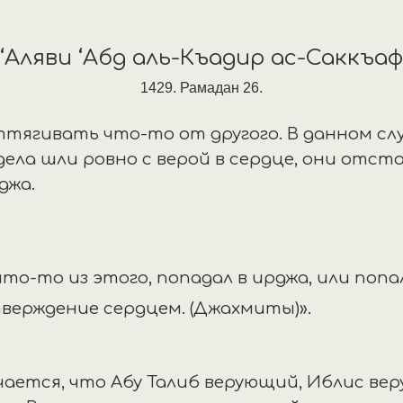
‘Аляви ‘Абд аль-Къадир ас-Саккъаф
1429. Рамадан 26.
ттягивать что-то от другого. В данном с
дела шли ровно с верой в сердце, они отст
джа.
то-то из этого, попадал в ирджа, или попал
ишь подтверждение сердцем
лучается, что Абу Талиб верующий, Иблис в