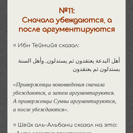
№11:
Сначала
убеждаются
,
а
после аргументируются
≡ Ибн Теймийя сказал:
أهل البدعة يعتقدون ثم يستدلون, وأهل السنة
يستدلون ثم يعتقدون
«Приверженцы нововведения сначала
убеждаются, а затем аргументируются.
А приверженцы Сунны аргументируются,
а после убеждаются».
≡ Шейх аль-Альбани сказал на это: