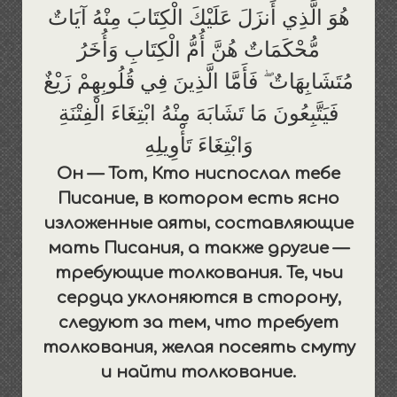
هُوَ الَّذِي أَنزَلَ عَلَيْكَ الْكِتَابَ مِنْهُ آيَاتٌ
مُّحْكَمَاتٌ هُنَّ أُمُّ الْكِتَابِ وَأُخَرُ
مُتَشَابِهَاتٌ ۖ فَأَمَّا الَّذِينَ فِي قُلُوبِهِمْ زَيْغٌ
فَيَتَّبِعُونَ مَا تَشَابَهَ مِنْهُ ابْتِغَاءَ الْفِتْنَةِ
وَابْتِغَاءَ تَأْوِيلِهِ
Он — Тот, Кто ниспослал тебе
Писание, в котором есть ясно
изложенные аяты, составляющие
мать Писания, а также другие —
требующие толкования. Те, чьи
сердца уклоняются в сторону,
следуют за тем, что требует
толкования, желая посеять смуту
и найти толкование.