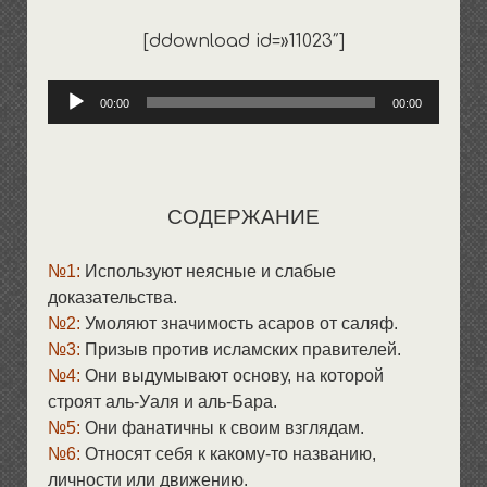
выпадающее
открыть
Общество и политика
Пища/одежда/дом
Терминология
Воспитание
меню
[ddownload id=»11023″]
выпадающее
открыть
Семья и родство
Покаяние
Течения
Намазы
Хадисы
меню
выпадающее
Аудиоплеер
Хариджиты/такфириты
Бракосочетание
Имамы и шейхи
Нрав и этикет
Разное
Посты
меню
00:00
00:00
Джархисты и мурджииты
Учеба и обучение
Закят и финансы
Женщина
Джахмиты и ашариты
Азкары и ду’а
Развод
Шииты-рафидиты
Мечети
СОДЕРЖАНИЕ
Иноверцы
Коран
Пятница
№1:
Используют неясные и слабые
доказательства.
‘Ид — праздники
№2:
Умоляют значимость асаров от саляф.
Сафар
№3:
Призыв против исламских правителей.
Похороны и кладбища
№4:
Они выдумывают основу, на которой
строят аль-Уаля и аль-Бара.
№5:
Они фанатичны к своим взглядам.
№6:
Относят себя к какому-то названию,
личности или движению.