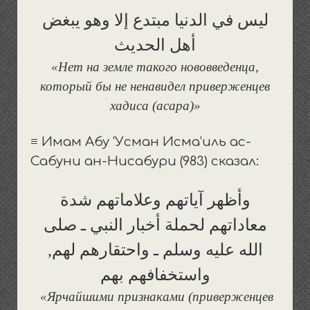
ليس في الدنيا مبتدع إلا وهو يبغض
أهل الحديث
«Нет на земле такого нововведенца,
который бы не ненавидел приверженцев
хадиса (асара)»
≡ Имам Абу ‘Усман Исма’иль ас-
Сабуни ан-Нисабури (983) сказал:
وأظهر آياتهم وعلاماتهم شدة
معاداتهم لحملة أخبار النبي ـ صلى
الله عليه وسلم ـ واحتقارهم لهم,
واستخفافهم بهم
«Ярчайшими признаками (приверженцев