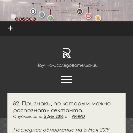
open
menu
ar-
rad.ru
Научно-исследовательский
открыть
меню
youtube
telegram
82. Признаки, по которым можно
распознать сектанта.
открыть
Науки
выпадающее
Опубликовано
5 Дек 2016
от
AR-RAD
открыть
Единобожие
Обряды
меню
выпадающее
Последнее обновление на 5 Ноя 2019
открыть
Ритуалы очищения
Основы и правила
Правовое дело
меню