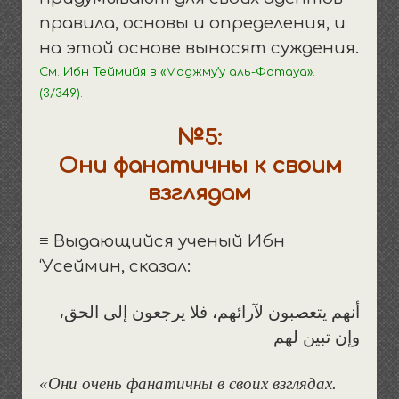
правила, основы и определения, и
на этой основе выносят суждения.
См. Ибн Теймийя в «Маджму’у аль-Фатауа».
(3/349).
№5:
Они фанатичны к своим
взглядам
≡ Выдающийся ученый Ибн
‘Усеймин, сказал:
أنهم يتعصبون لآرائهم، فلا يرجعون إلى الحق،
وإن تبين لهم
«Они очень фанатичны в своих взглядах.