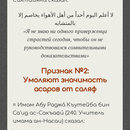
Сихтийяни сказал:
لا أعلم اليوم أحداً من أهل الأهواء يخاصم إلا
بالمتشابه
«Я не знаю ни одного приверженца
страстей сегодня, чтобы он не
руководствовался сомнительными
доказательствами»
Признак №2:
Умоляют значимость
асаров от саляф
≡ Имам Абу Раджá Къутейба бин
Са’ид ас-Сакъафú (240. Учитель
имама ан-Насаи) сказал: