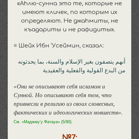
«Аhлю-сунна это те, которые не
имеют кличек, по которым их
определяют. Не джаhмиты, не
къадариты и не рафидиты».
≡ Шейх Ибн ‘Усеймин, сказал:
أنهم يتصفون بغير الإسلام والسنة، بما يحدثونه
من البدع القولية والفعلية والعقيدية
«Они не описывают себя исламом и
Сунной. Но описывают себя тем, что
привнесли в религию из своих словесных,
фактических и идеологических новшеств».
См. «Маджму’у Фатауа» (5/90).
№7: