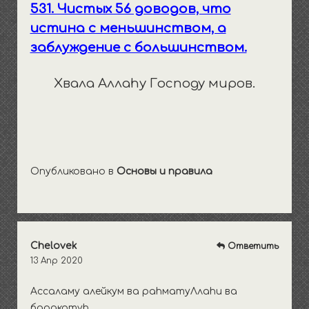
531. Чистых 56 доводов, что
истина с меньшинством, а
заблуждение с большинством.
Хвала Аллаhу Господу миров.
Опубликовано в
Основы и правила
Chelovek
Ответить
13 Апр 2020
Ассаламу алейкум ва раhматуЛлаhи ва
баракотуh.