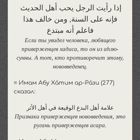
إذا رأيت الرجل يحب أهل الحديث
فإنه على السنة, ومن خالف هذا
فاعلم أنه مبتدع
Если ты увидел человека, любящего
приверженцев хадиса, то он из аhлю-
сунны. А тот, кто противоречит этому,
нововведенец.
≡ Имам Абу Хáтим ар-Рáзи (277)
сказал:
علامة أهل البدع الوقيعة في أهل الأثر
Признаки приверженцев нововведения, это
ругань приверженцев асара.