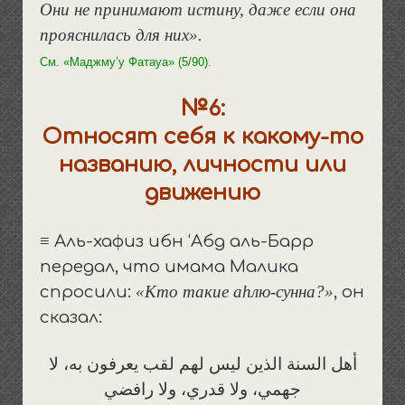
Они не принимают истину, даже если она
прояснилась для них».
См. «Маджму’у Фатауа» (5/90).
№6:
Относят себя к какому-то
названию, личности или
движению
≡ Аль-хафиз ибн ‘Абд аль-Барр
передал, что имама Малика
«Кто такие аhлю-сунна?»
спросили:
, он
сказал:
أهل السنة الذين ليس لهم لقب يعرفون به، لا
جهمي، ولا قدري، ولا رافضي