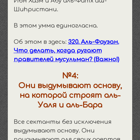
Ибн Хазм и Абу аль-Фатх аш-
Шиhристани.
В этом умма единогласна.
Об этом в здесь:
320. Аль-Фаузан.
Что делать, когда ругают
правителей мусульман? (Важно!)
№4:
Они выдумывают основу,
на которой строят аль-
Уаля и аль-Бара
Все сектанты без исключения
выдумывают основу. Они
придумывают для своих адептов