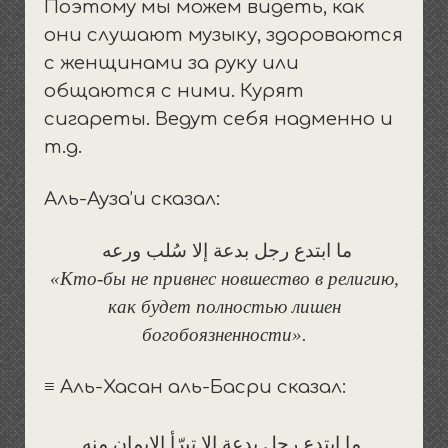
Поэтому мы можем видеть, как
они слушают музыку, здороваются
с женщинами за руку или
общаются с ними. Курят
сигареты. Ведут себя надменно и
т.д.
Аль-Ауза’и сказал:
ما ابتدع رجل بدعة إلا سُلب ورعه
«Кто-бы не привнес новшество в религию,
как будет полностью лишен
богобоязненности».
≡ Аль-Хасан аль-Басри сказал:
ما ابتدع رجل بدعة إلا تبرّأ الإيمان منه