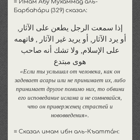
≡ Имам Абу Мухаммад аль-
Барбаháри (329) сказал:
إذا سمعت الرجل يطعن على الآثار,
أو يرد الآثار, أو يريد غير الآثار , فاتهمه
على الإسلام, ولا تشك أنه صاحب
هوى مبتدع
«Если ты услышал от человека, как он
задевает асары или не принимает их, либо
принимает другое помимо них, то обвини
его исповедание ислама и не сомневайся,
что он приверженец страстей и
нововведения».
≡ Сказал имам ибн аль-Къаттáн: