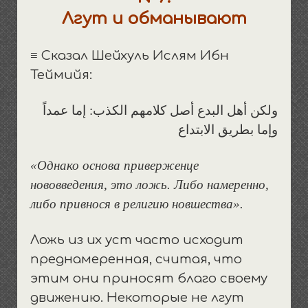
Лгут и обманывают
≡ Сказал Шейхуль Ислям Ибн
Теймийя:
ولكن أهل البدع أصل كلامهم الكذب: إما عمداً
وإما بطريق الابتداع
«Однако основа приверженце
нововведения, это ложь. Либо намеренно,
либо привнося в религию новшества».
Ложь из их уст часто исходит
преднамеренная, считая, что
этим они приносят благо своему
движению. Некоторые не лгут