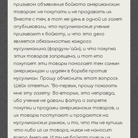
призывом объявления бойкота американским
товарам: не покупать и не продавать их.
Вместе с тем, в тот же день в одной из газет
опубликовали, что мусульманские ученые
призывают к бойкоту, и что это дело
является обязанностью каждого
мусульманина (фардуль-‘айн), и что покупка
этих товаров запрещена, и тот кто
покупает эти товары помогает тем самым
американцам и иудеям в борьбе против
мусульман. Прошу объяснить этот вопрос».
Шейх ответил: “Во-первых, прошу показать
мне эту газету. Во-вторых, это неправда,
ибо ученые не давали фатуа о запрете
покупки и продажи американских товаров, и
их товары поступают и продаются на
мусульманских рынках, и то, что ты не купишь
что-либо из их товара, никак не наносит
вреда Америке. И ты не бойкотируешь их,