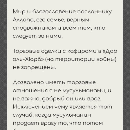
выпадающее
открыть
Общество и политика
Пища/одежда/дом
Терминология
Воспитание
меню
Мир и благословение посланнику
выпадающее
открыть
Семья и родство
Покаяние
Течения
Намазы
Хадисы
меню
Аллаhа, его семье, верным
выпадающее
Хариджиты/такфириты
Бракосочетание
Имамы и шейхи
Нрав и этикет
Разное
Посты
меню
сподвижникам и всем тем, кто
Джархисты и мурджииты
Учеба и обучение
Закят и финансы
Женщина
следует за ними.
Джахмиты и ашариты
Азкары и ду’а
Развод
Торговые сделки с кафирами в «Дар
Шииты-рафидиты
Мечети
аль-ХIарб» (на территории войны)
Иноверцы
Коран
не запрещены.
Пятница
‘Ид — праздники
Дозволено иметь торговые
отношения с не мусульманами, и
Сафар
не важно, добрый он или враг.
Похороны и кладбища
Исключением чему является тот
случай, когда мусульманин
продает врагу то, что потом