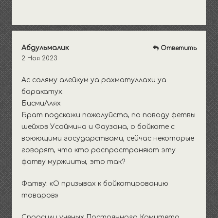
Абдульмалик
Ответить
2 Ноя 2023
Ас саляму алейкум уа рахматуллахи уа
баракатух.
БисмиЛлях
Брат подскажи пожалуйста, по поводу фетвы
шейхов Усаймина и Фаузана, о бойкоте с
воюющими государствами, сейчас некоторые
говорят, что кто распространяют эту
фатву муржииты, это так?
Фатву: «О призывах к бойкотированию
товаров»
Спросили ученых Постоянного Комитета