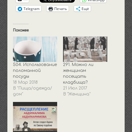
Telegram
Печать
Ещё
Похожее
504. Использование
291. Можно ли
поломанной
женщинам
посуды
посещать
18 Мар 2018
кладбища?
В "Пища/одежда/
21 Июл 2017
дом"
В "Женщина"