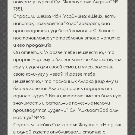
покупал у иудеев!”См. “Фатауа аль-Ляджна” №
7851.
Спросили шейха Ибн ‘Усаймина: «Шейх, есть
напиток, называется “Кола” говорят, она
производится иудейской компанией. Каково
постановление употребления этого напитка
и его продажи?»
Он ответил: “А разве тебе неизвестно, что
пророк (мир ему и благословение Аллаха) купил
еду у иудея для своей семьи, и умер, заложив
свою кольчугу у него?! И разве тебе
неизвестно, что посланник Аллаха (мир ему и
благословение Аллаха) принял подарок от
одного иудея?! Вещи, которые имеют большую
значимость и остальные полезные мелочи
производятся иудеями”. Сл. “ЛикъаатБаб аль-
мафтух” № 95.
Спросили шейха Салиха аль-Фаузана: «На днях
в одной газете опубликовали статью с