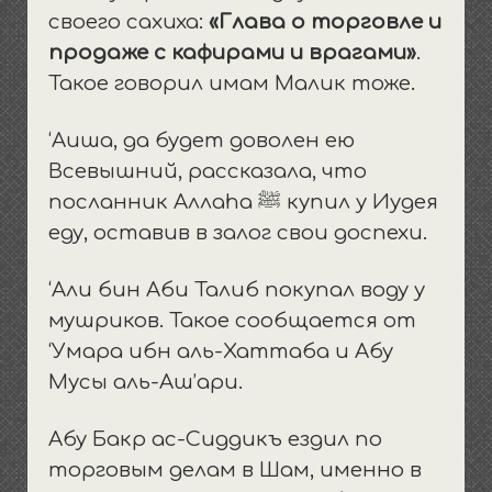
своего сахиха:
«Глава о торговле и
продаже с кафирами и врагами»
.
Такое говорил имам Малик тоже.
‘Аиша, да будет доволен ею
Всевышний, рассказала, что
посланник Аллаhа ﷺ купил у Иудея
еду, оставив в залог свои доспехи.
‘Али бин Аби Талиб покупал воду у
мушриков.
Такое сообщается от
‘Умара ибн аль-Хаттаба и Абу
Мусы аль-Аш’ари.
Абу Бакр ас-Сиддикъ ездил по
торговым делам в Шам, именно в