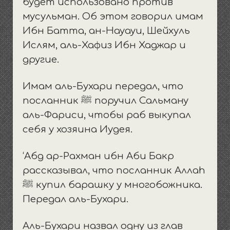
будет использовано против
мусульман. Об этом говорил имам
Ибн Батта, ан-Науауи, Шейхуль
Ислям, аль-Хафиз Ибн Хаджар и
другие.
Имам аль-Бухари передал, что
посланник ﷺ поручил Сальману
аль-Фариси, чтобы раб выкупал
себя у хозяина Иудея.
‘Абд ар-Рахман ибн Аби Бакр
рассказывал, что посланник Аллаh
ﷺ купил барашку у многобожника.
Передал аль-Бухари.
Аль-Бухари назвал одну из глав