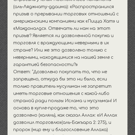
(аль-Ляджнату-ддаима): «Распространился
призыв о прерывании торговых отношений с
американскими компаниями как «Пицца Хат» и
«Макдоналдс». Отвечать ли нам на этот
призыв? Является ли дозволенной покупка и
торговля с враждующими неверными в их
стране? Или же это дозволено только с
неверными, находящимися на нашей земле с
гарантией безопасности?»
Ответ: “Дозволено покупать то, что не
запрещено, откуда бы это ни было, если
только правитель мусульман не запретит
иметь торговые отношения с какой-либо
страной ради пользы Ислама и мусульман! И
основа в купле-продаже то, что это
дозволено (халяль), как сказал Аллах: «И Аллах
дозволил торговлю»(аль-Бакъара 2: 275), и
пророк (мир ему и благословение Аллаха)