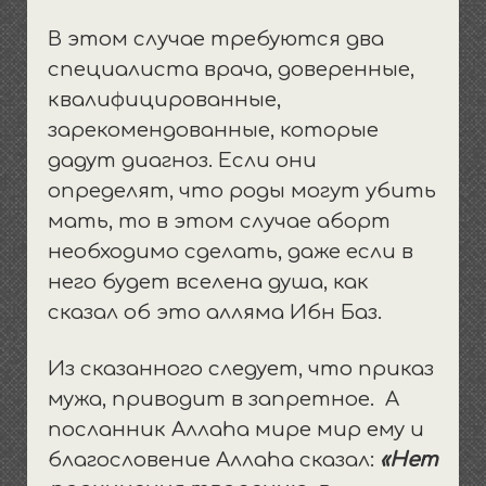
В этом случае требуются два
специалиста врача, доверенные,
квалифицированные,
зарекомендованные, которые
дадут диагноз.
Если они
определят, что роды могут убить
мать, то в этом случае аборт
необходимо сделать, даже если в
него будет вселена душа, как
сказал об это алляма Ибн Баз.
Из сказанного следует, что приказ
мужа, приводит в запретное. А
посланник Аллаhа мире мир ему и
благословение Аллаhа сказал:
«Нет