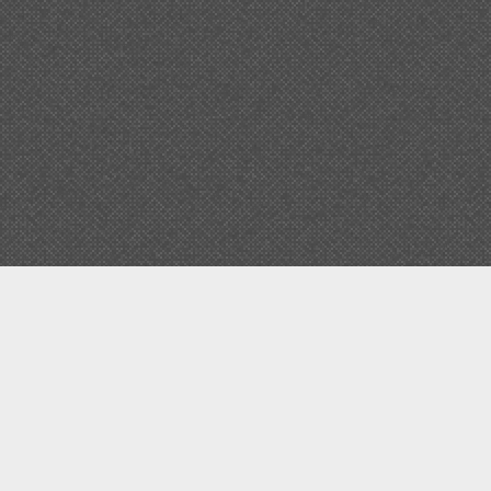
Прокр
к
верху
Задать вопрос
Кто мы?
Метод работы ar-rad
Наши взгляды
Помощь проекту аррад