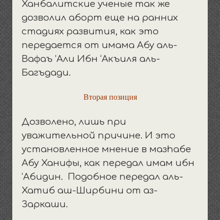
Ханбалитские ученые так же
дозволил аборт еще на ранних
стадиях развития, как это
передается от имама Абу аль-
Вафаъ ‘Али Ибн ‘Акъиля аль-
Багъдади.
Вторая позиция
Дозволено, лишь при
уважительной причине. И это
установленное мнение в мазhабе
Абу Ханифы, как передал имам ибн
‘Абидин. Подобное передал аль-
Хатиб аш-Ширбини от аз-
Заркаши.