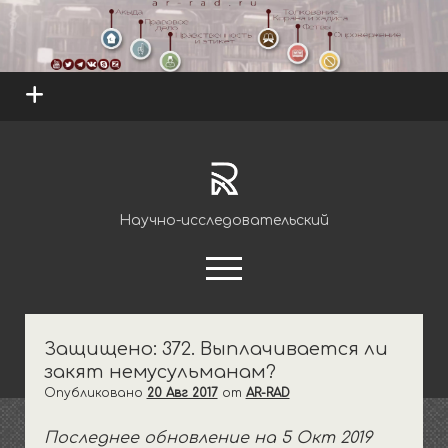
open
menu
ar-
rad.ru
Научно-исследовательский
открыть
меню
youtube
telegram
Защищено: 372. Выплачивается ли
закят немусульманам?
открыть
Науки
выпадающее
Опубликовано
20 Авг 2017
от
AR-RAD
открыть
Единобожие
Обряды
меню
выпадающее
Последнее обновление на 5 Окт 2019
открыть
Ритуалы очищения
Основы и правила
Правовое дело
меню