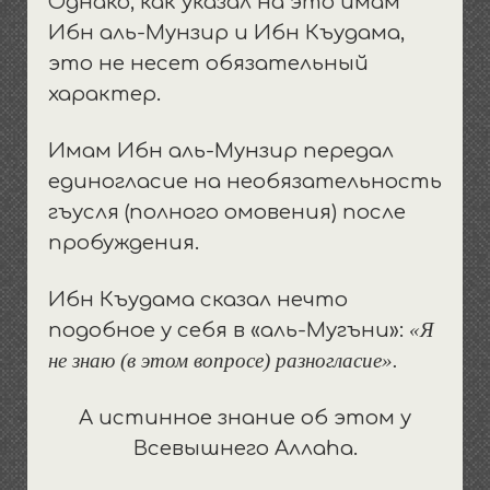
Однако, как указал на это имам
Ибн аль-Мунзир и Ибн Къудама,
это не несет обязательный
характер.
Имам Ибн аль-Мунзир передал
единогласие на необязательность
гъусля (полного омовения) после
пробуждения.
Ибн Къудама сказал нечто
«Я
подобное у себя в «аль-Мугъни»:
не знаю (в этом вопросе) разногласие».
А истинное знание об этом у
Всевышнего Аллаhа.