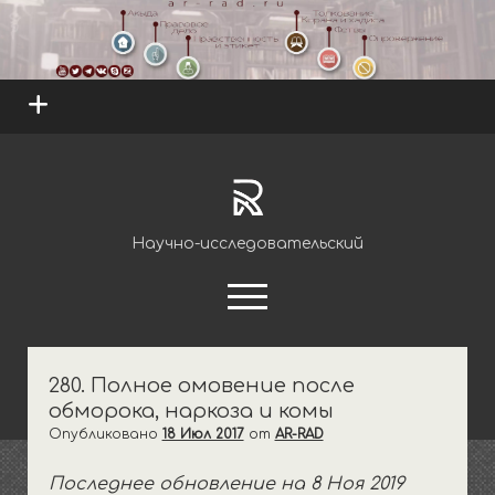
open
menu
ar-
rad.ru
Научно-исследовательский
открыть
меню
youtube
telegram
280. Полное омовение после
обморока, наркоза и комы
открыть
Науки
выпадающее
Опубликовано
18 Июл 2017
от
AR-RAD
открыть
Единобожие
Обряды
меню
выпадающее
Последнее обновление на 8 Ноя 2019
открыть
Ритуалы очищения
Основы и правила
Правовое дело
меню