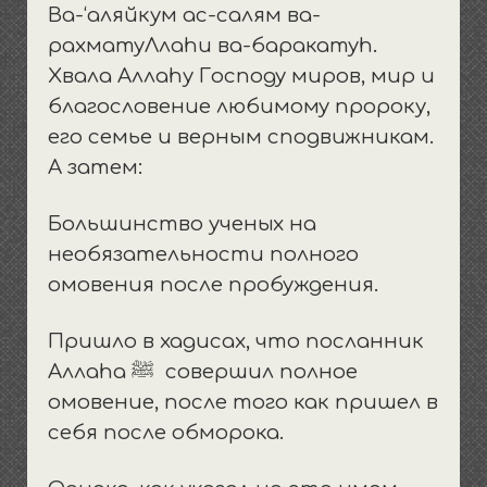
Ва-‘аляйкум ас-салям ва-
рахматуЛлаhи ва-баракатуh.
Хвала Аллаhу Господу миров, мир и
благословение любимому пророку,
его семье и верным сподвижникам.
А затем:
Большинство ученых на
необязательности полного
омовения после пробуждения.
Пришло в хадисах, что посланник
Аллаhа ﷺ совершил полное
омовение, после того как пришел в
себя после обморока.