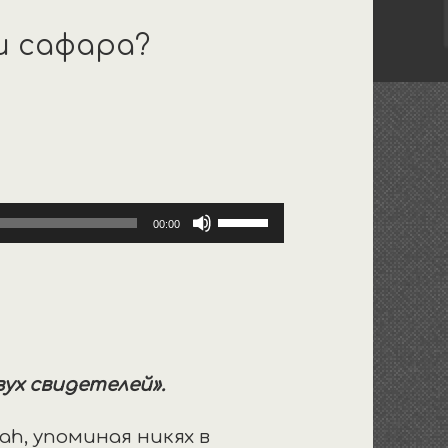
и сафара?
Используйте
00:00
клавиши
вверх/
вниз,
чтобы
увеличить
или
уменьшить
вух свидетелей».
громкость.
h, упоминая никях в