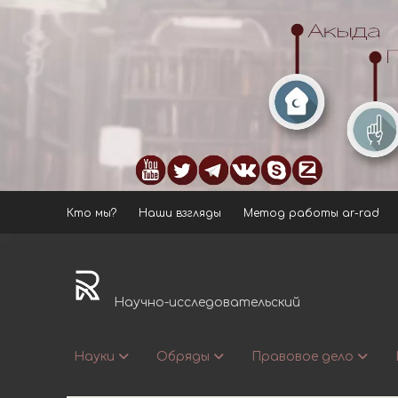
Кто мы?
Наши взгляды
Метод работы ar-rad
ar-
rad.ru
Научно-исследовательский
Науки
Обряды
Правовое дело