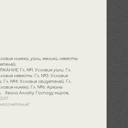
словия никяха, уали, жениха, невесты
детелей.
ЖАНИЕ Гл. №1: Условия уали. Гл.
ловия невесты. Гл. №3: Условия
. Гл. №4: Условия свидетелей. Гл.
ловия никяха. Гл. №6: Арканы
а. Хвала Аллаhу Господу миров,
благословение пророку, его семье и
2017
 сподвижникам, а затем: Я, с
акосочетание"
ления Всевышнего, сделал
ькую работу, которая даст…