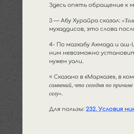
Здесь опять обращение к 
«Тол
3 — Абу Хурайра сказал:
4- По мазхабу Ахмада и аш-
ним невозможно установить 
нужен уали.
≡ Сказано в «Марказе», в 
сомнений, что сегодня по причине
селу».
Для пользы:
232. Условия ни