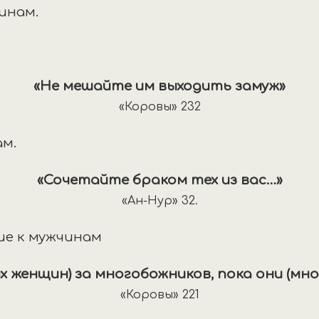
чинам.
«Не мешайте им выходить замуж»
«Коровы» 232
ам.
«Сочетайте браком тех из вас…»
«Ан-Нур» 32.
ие к мужчинам
 женщин) за многобожников, пока они (мн
«Коровы» 221