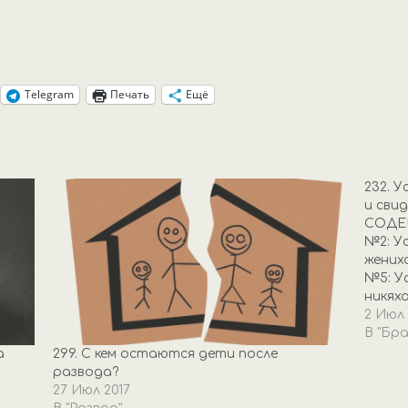
Telegram
Печать
Ещё
232. У
и сви
СОДЕР
№2: Ус
жениха
№5: Ус
никях
мир и 
2 Июл 
верным
В "Бр
дозво
а
299. С кем остаются дети после
мален
развода?
27 Июл 2017