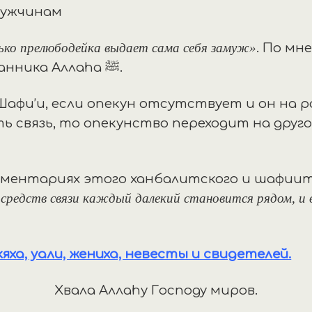
мужчинам
ько прелюбодейка выдает сама себя замуж»
. По м
мухаддисов, это слова посланника Аллаhа ﷺ.
Шафи’и, если опекун отсутствует и он на р
связь, то опекунство переходит на другого
комментариях этого ханбалитского и шафиит
 средств связи каждый далекий становится рядом, и 
кяха, уали, жениха, невесты и свидетелей.
Хвала Аллаhу Господу миров.