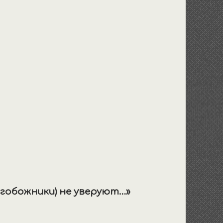
огобожники) не уверуют…»