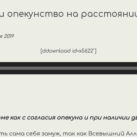
али опекунство на расстояни
 2019
[ddownload id=»5622″]
ме как с согласия опекуна и при наличии д
 сама себя замуж, так как Всевышний Алла