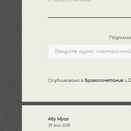
В "Бракосочетание"
Подпишит
Введите адрес электронной почты…
Опубликовано в
Бракосочетание
и
С
Абу Муаз
29 Апр 2018