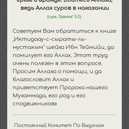
грехе и вражде. Бойтесь Аллаха,
ведь Аллах суров в наказании
(сура „Трапеза“ 5:2).
Советуем Вам обратиться к книге
„Иктидаау-с-сыраты-ль-
мустакым“ шейха Ибн Теймийи, да
помилует его Аллах. Этот труд
очень полезен в этом вопросе.
Просим Аллаха о помощи, и да
благословит Аллах и
приветствует Пророка нашего
Мухаммада, его род и его
сподвижников»
Постоянный Комитет По Выдачам