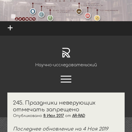
open
menu
ar-
rad.ru
Научно-исследовательский
открыть
меню
youtube
telegram
245. Праздники неверующих
отмечать запрещено
открыть
Науки
выпадающее
Опубликовано
8 Июл 2017
от
AR-RAD
открыть
Единобожие
Обряды
меню
выпадающее
Последнее обновление на 4 Ноя 2019
открыть
Ритуалы очищения
Основы и правила
Правовое дело
меню