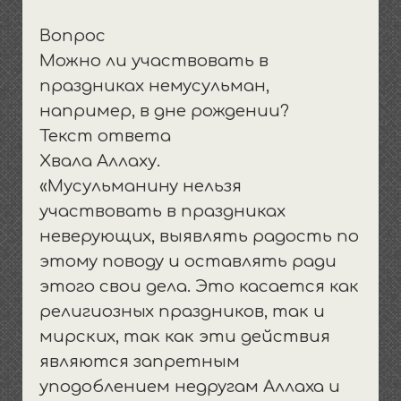
выпадающее
открыть
Общество и политика
Пища/одежда/дом
Терминология
Воспитание
меню
Вопрос
выпадающее
открыть
Семья и родство
Покаяние
Течения
Намазы
Хадисы
меню
Можно ли участвовать в
выпадающее
Хариджиты/такфириты
Бракосочетание
Имамы и шейхи
Нрав и этикет
Разное
Посты
меню
праздниках немусульман,
Джархисты и мурджииты
Учеба и обучение
Закят и финансы
Женщина
например, в дне рождении?
Текст ответа
Джахмиты и ашариты
Азкары и ду’а
Развод
Хвала Аллаху.
Шииты-рафидиты
Мечети
«Мусульманину нельзя
Иноверцы
Коран
участвовать в праздниках
Пятница
неверующих, выявлять радость по
‘Ид — праздники
этому поводу и оставлять ради
Сафар
этого свои дела. Это касается как
Похороны и кладбища
религиозных праздников, так и
мирских, так как эти действия
являются запретным
уподоблением недругам Аллаха и