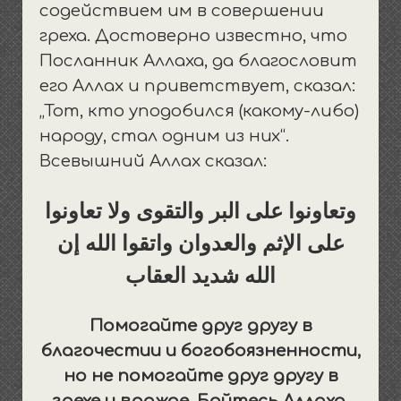
содействием им в совершении
греха. Достоверно известно, что
Посланник Аллаха, да благословит
его Аллах и приветствует, сказал:
„Тот, кто уподобился (какому-либо)
народу, стал одним из них“.
Всевышний Аллах сказал:
وتعاونوا على البر والتقوى ولا تعاونوا
على الإثم والعدوان واتقوا الله إن
الله شديد العقاب
Помогайте друг другу в
благочестии и богобоязненности,
но не помогайте друг другу в