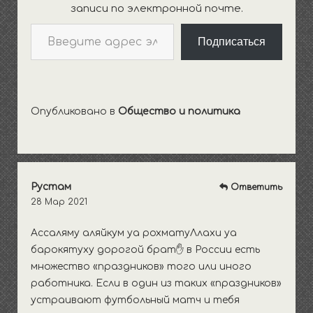
записи по электронной почте.
четырех
Введите адрес электронной почты…
мазхабов…
Подписаться
Опубликовано в
Общество и политика
Рустам
Ответить
28 Мар 2021
Ассаляму аляйкум уа рохматуЛлахи уа
барокятуху дорогой брат✋ в России есть
множество «праздников» того или иного
работника. Если в один из таких «праздников»
устраивают футбольный матч и тебя