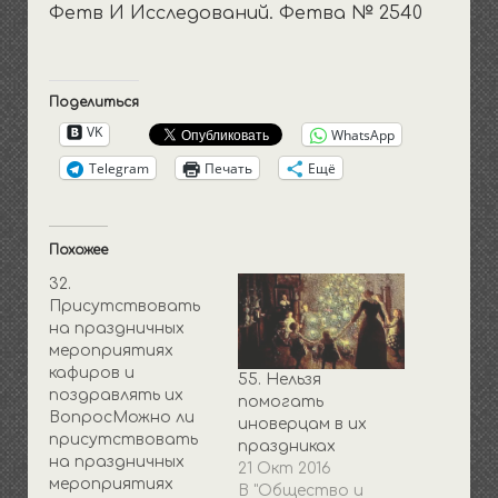
Фетв И Исследований. Фетва № 2540
Поделиться
VK
WhatsApp
Telegram
Печать
Ещё
Похожее
32.
Присутствовать
на праздничных
мероприятиях
кафиров и
55. Нельзя
поздравлять их
помогать
ВопросМожно ли
иноверцам в их
присутствовать
праздниках
на праздничных
21 Окт 2016
мероприятиях
В "Общество и