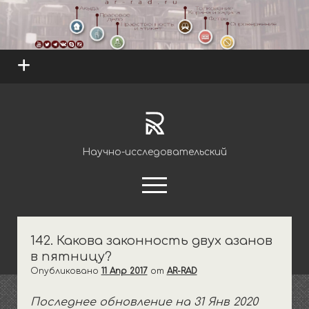
open
menu
ar-
rad.ru
Научно-исследовательский
открыть
меню
youtube
telegram
142. Какова законность двух азанов
в пятницу?
открыть
Науки
выпадающее
Опубликовано
11 Апр 2017
от
AR-RAD
открыть
Единобожие
Обряды
меню
выпадающее
Последнее обновление на 31 Янв 2020
открыть
Ритуалы очищения
Основы и правила
Правовое дело
меню