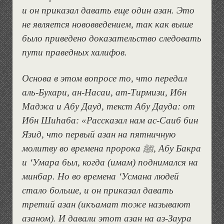
и он приказал давать еще один азан. Это
не является нововведением, так как выше
было приведено доказательство следовать
пути праведных халифов.
Основа в этом вопросе то, что передал
аль-Бухари, ан-Насаи, ат-Тирмизи, Ибн
Маджа и Абу Дауд, текст Абу Дауда: от
Ибн Шиhаба: «Рассказал нам ас-Саиб бин
Язид, что первый азан на пятничную
молитву во времена пророка ﷺ, Абу Бакра
и ‘Умара был, когда (имам) поднимался на
минбар. Но во времена ‘Усмана людей
стало больше, и он приказал давать
третий азан (икъамат тоже называют
азаном). И давали этот азан на аз-Заура