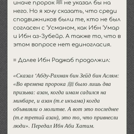
ﷺ
иначе пророк
не указал бы на
него. Но я хочу сказать, что среди
сподвижников были те, кто не был
согласен с ‘Усманом, как Ибн ‘Умар
и Ибн аз-Зубейр. А также то, что в
этом вопросе нет единогласия.
≡ Далее Ибн Раджаб продолжил:
«Сказал ‘Абду-Рахман бин Зейд бин Аслям:
«Во времена пророка ﷺ было лишь два
призыва: азан, когда имам садился на
минбаре, и азан (т.е икъама) когда
объявляли о молитве. А вот это последнее
(т.е третий азан), это то, что привнесли
люди». Передал Ибн Аби Хатим.