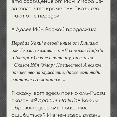
это сообщение от Ибн ‘Умара из-
за того, что кроме аль-Гъази его
никто не передал.
≡ Далее Ибн Раджаб продолжил:
Передал Уаки’ в своей книге от Хишама
аль-Гъази, сказавшего: «Я спросил Нафи’а
о (втором) азане в пятницу, он сказал:
«Сказал Ибн ‘Умар: Новшество! А всякое
новшество заблуждение, даже если люди
считают его хорошим
»
«.
Я скажу: вот здесь прямо аль-Гъази
сказал:
«Я просил Нафи’а»
. Каким
образом здесь аль-Гъази мог
ошибиться? И в чем здесь ругань