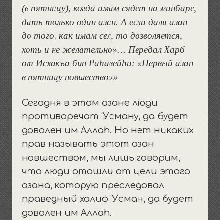
(в пятницу), когда имам сядет на минбаре,
дать только один азан. А если дали азан
до того, как имам сел, то дозволяется,
хоть и не желательно»… Передал Харб
от Исхакъа бин Раhавейhи: «Первый азан
в пятницу новшество»»
Сегодня в этом азане люди
противоречат ‘Усману, да будет
доволен им Аллаh. Но нет никаких
прав называть этот азан
новшеством, мы лишь говорим,
что люди отошли от цели этого
азана, которую преследовал
праведный халиф ‘Усман, да будет
доволен им Аллаh.