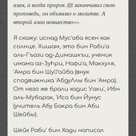
азан, а когда пророк ﷺ заканчивал свою
проповедь, он объявлял о молитве. А
второй азан новшество»».
Я скажу: иснад Мус’аба ясен как
солнце. Хишам, это бин Раби’а
аль-Гъази ад-Димашкъи, ученик
имама аз-Зуhри, Нафи’а, Макхуля,
‘Амра бин Шу’ْайба (внук
сподвижника ‘АбдуЛлы бин ‘Амра).
От него же брали хадис Уаки’, Ибн
аль-Мубарак, ‘Иса бин Йунус
(учитель Абу Бакра бин Аби
Шейбы).
Шейх Раби’ бин Хади написал