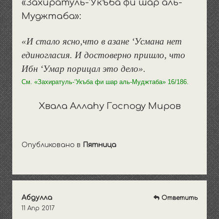
«Захиратуль-‘Укъба фи шар аль-
Муджтаба»:
«И стало ясно,что в азане ‘Усмана нет
единогласия. И достоверно пришло, что
Ибн ‘Умар порицал это дело».
См. «Захиратуль-‘Укъба фи шар аль-Муджтаба» 16/186.
Хвала Аллаhу Господу Миров
Опубликовано в
Пятница
Абдулла
Ответить
11 Апр 2017