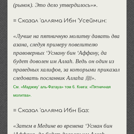
(рынок). Это дело утвердилось»
»
.
≡
Сказал ‘алляма Ибн ‘Усеймин:
«Лучше на пятничную молитву давать два
азана, следуя примеру повелителю
правоверных ‘Усману бин ‘Аффану, да
будет доволен им Аллаh. Ведь он один из
праведных халифов, за которыми приказал
следовать посланник Аллаhа
ﷺ».
См. «Маджму’ аль-Фатауа» том 6. Книга: «Пятничная
молитва».
≡
Сказал ‘алляма Ибн Баз:
«Затем в Медине во времена ‘Усман бин