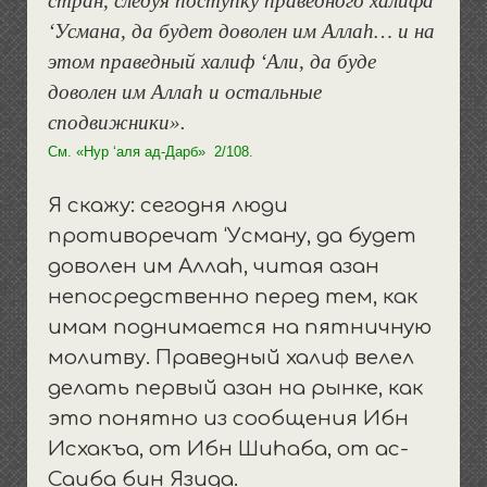
стран, следуя поступку праведного халифа
‘Усмана, да будет доволен им Аллаh… и на
этом праведный халиф ‘Али, да буде
доволен им Аллаh и остальные
сподвижники».
См. «Нур ‘аля ад-Дарб» 2/108.
Я скажу: сегодня люди
противоречат ‘Усману, да будет
доволен им Аллаh, читая азан
непосредственно перед тем, как
имам поднимается на пятничную
молитву. Праведный халиф велел
делать первый азан на рынке, как
это понятно из сообщения Ибн
Исхакъа, от Ибн Шиhаба, от ас-
Саиба бин Язида.