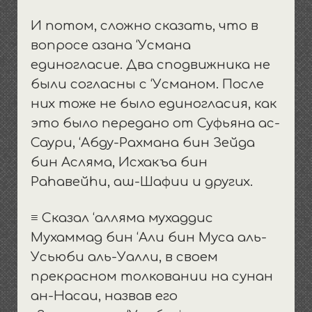
И потом, сложно сказать, что в
вопросе азана ‘Усмана
единогласие. Два сподвижника не
были согласны с ‘Усманом. После
них тоже не было единогласия, как
это было передано от Суфьяна ас-
Саури, ‘Абду-Рахмана бин Зейда
бин Асляма, Исхакъа бин
Раhавейhи, аш-Шафии и других.
≡ Сказал ‘алляма мухаддис
Мухаммад бин ‘Али бин Муса аль-
Усьюби аль-Уалли, в своем
прекрасном толковании на сунан
ан-Насаи, назвав его