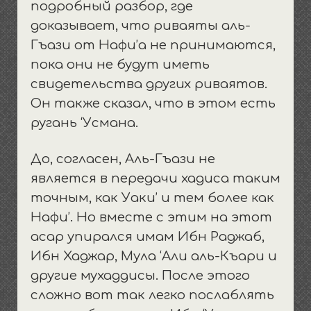
подробный разбор, где
доказывает, что риваяты аль-
Гъази от Нафи’а не принимаются,
пока они не будут иметь
свидетельства других риваятов.
Он также сказал, что в этом есть
ругань ‘Усмана.
До, согласен, Аль-Гъази не
является в передачи хадиса таким
точным, как Уаки’ и тем более как
Нафи’. Но вместе с этим на этот
асар упирался имам Ибн Раджаб,
Ибн Хаджар, Мула ‘Али аль-Къари и
другие мухаддисы. После этого
сложно вот так легко послаблять