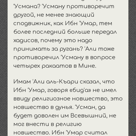
‘Усмана? ‘Усману противоречит
другой, не менее знающий
сподвижник, как Ибн ‘Умар, тем
более последний больше передал
хадисов, почему это надо
принимать за ругань? ‘Али тоже
противоречил ‘Усману в вопросе
четырех ракаатов в Мине.
Имам ‘Али аль-Къари сказал, что
Ибн ‘Умар, говоря «бид’а» не имел
ввиду религиозное новшество, это
новшество в дунья. ‘Усман, да
будет доволен им Всевышний, не
мог внести в религию
новшество. Ибн ‘Умар считал