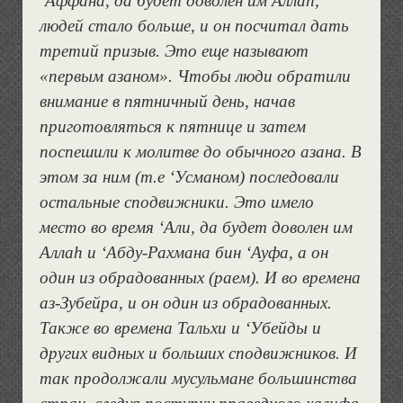
‘Аффана, да будет доволен им Аллаh,
людей стало больше, и он посчитал дать
третий призыв. Это еще называют
«первым азаном». Чтобы люди обратили
внимание в пятничный день, начав
приготовляться к пятнице и затем
поспешили к молитве до обычного азана. В
этом за ним (т.е ‘Усманом) последовали
остальные сподвижники. Это имело
место во время ‘Али, да будет доволен им
Аллаh и ‘Абду-Рахмана бин ‘Ауфа, а он
один из обрадованных (раем). И во времена
аз-Зубейра, и он один из обрадованных.
Также во времена Тальхи и ‘Убейды и
других видных и больших сподвижников. И
так продолжали мусульмане большинства