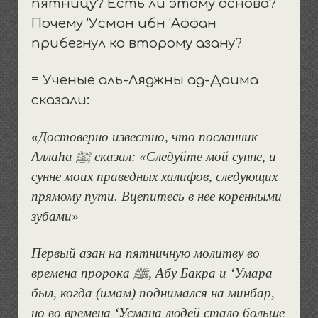
пятницу? Есть ли этому основа?
Почему ‘Усман ибн ‘Аффан
прибегнул ко второму азану?
≡
Ученые аль-Ляджны ад-Даима
сказали:
«
Достоверно известно, что посланник
Аллаhа ﷺ сказал:
«Следуйте мой сунне, и
сунне моих праведных халифов, следующих
прямому пути. Вцепитесь в нее коренными
зубами»
Первый азан на пятничную молитву во
времена пророка ﷺ, Абу Бакра и ‘Умара
был, когда (имам) поднимался на минбар,
но во времена ‘Усмана людей стало больше