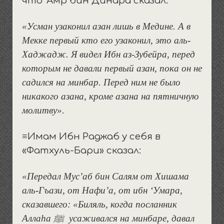
что ‘Амр бин Динара сказал:
«Усман узаконил азан лишь в Медине. А в
Мекке первый кто его узаконил, это аль-
Хаджадж. Я видел Ибн аз-Зубейра, перед
которым не давали первый азан, пока он не
садился на минбар. Перед ним не было
никакого азана, кроме азана на пятничную
молитву».
≡
Имам Ибн Раджаб у себя в
«Фатхуль-Бари» сказал:
«Передал Мус’аб бин Салям от Хишама
аль-Гъази, от Нафи’а, от ибн ‘Умара,
сказавшего: «Биляль, когда посланник
Аллаhа ﷺ усаживался на минбаре, давал