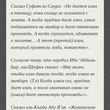
Сказал Суфьян ас-Саури:
«Не дается азан
в пятницу, пока солнце не склонится с
зенита. А когда муадзин даст азан, имам
поднимается на минбар и дает пятничную
проповедь. А когда спускается, объявляют
о молитве… А этот (третий) азан,
который привнесли люди, новшество».
Согласно тому, что передал Ибн ‘Абдиль-
Бар, аш-Шафии сказал: «Мне милее,
чтобы азан давали тогда, когда имам на
минбаре. (Т.е) Когда имам сел, муадзин
дает азан, а после окончания азана он
(имам) дает пятничную проповедь»».
Сказал аль-Къади Абу Я’ля: «Желательно