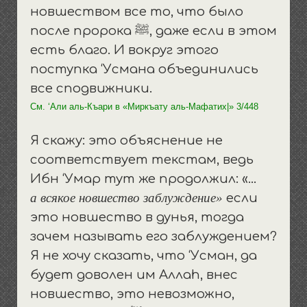
новшеством все то, что было
ﷺ
после пророка
, даже если в этом
есть благо. И вокруг этого
поступка ‘Усмана объединились
все сподвижники.
См. ‘Али аль-Къари в «Миркъату аль-Мафатих|» 3/448
Я скажу: это объяснение не
соответствует текстам, ведь
Ибн ‘Умар тут же продолжил: «…
а всякое новшество заблуждение»
если
это новшество в дунья, тогда
зачем называть его заблуждением?
Я не хочу сказать, что ‘Усман, да
будет доволен им Аллаh, внес
новшество, это невозможно,