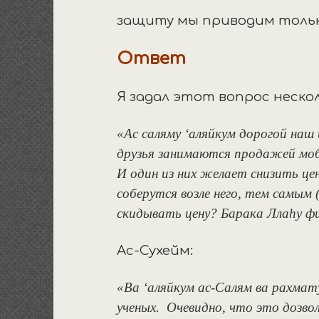
защиту мы приводим толь
Ответ
Я задал этот вопрос нескол
«Ас саляму ‘аляйкум дорогой наш 
друзья занимаются продажей моб
И один из них желает снизить це
соберутся возле него, тем самым 
скидывать цену? Барака Ллаhу ф
Ас-Сухейм:
«Ва ‘аляйкум ас-Салям ва рахмат
ученых. Очевидно, что это дозвол