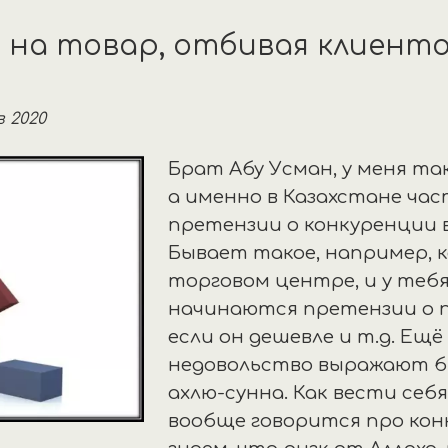
у на товар, отбивая клиенто
 2020
Брат Абу Усман, у меня та
а именно в Казахстане ча
претензии о конкуренции в
Бывает такое, например, 
торговом центре, и у теб
начинаются претензии о 
если он дешевле и т.д. Ещё
недовольство выражают б
ахлю-сунна. Как вести себя
вообще говорится про кон