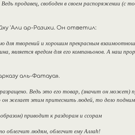
Ведь продавец, свободен в своем распоряжении (с то
ху ‘Али ар-Разихи. Он ответил:
ю для творений и хорошим прекрасным взаимоотноше
ина, является вредом для его компаньонов. А наш про
арказу аль-Фатауа».
 разращено. Ведь это его товар, (значит он может) п
то он желает этим притеснить людей, то дело подни
 образом) приводит к раздорам и ссорам
о облегчит людям, облегчит ему Аллаh!