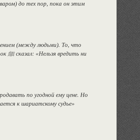
варом) до тех пор, пока он этим
нием (между людьми). То, что
рок
ﷺ
сказал: «Нельзя вредить ни
родавать по угодной ему цене. Но
мается к шариатскому судье»