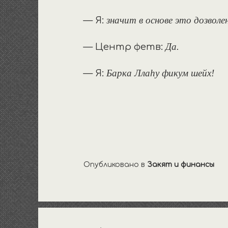
значит в основе это дозволе
— Я:
Да.
— Центр фетв:
Барка Ллаhу фикум шейх!
— Я:
Опубликовано в
Закят и финансы