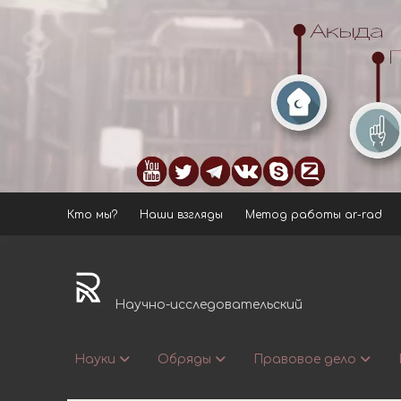
Кто мы?
Наши взгляды
Метод работы ar-rad
ar-
rad.ru
Научно-исследовательский
Науки
Обряды
Правовое дело