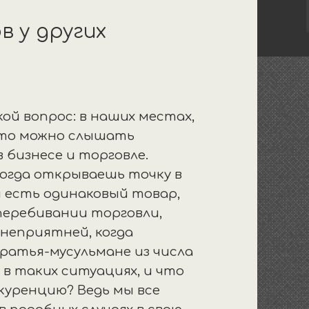
в у других
кой вопрос: в наших местах,
сто можно слышать
 бизнесе и торговле.
когда открываешь точку в
я есть одинаковый товар,
перебивании торговли,
 неприятней, когда
ратья-мусульмане из числа
 в таких ситуациях, и что
куренцию? Ведь мы все