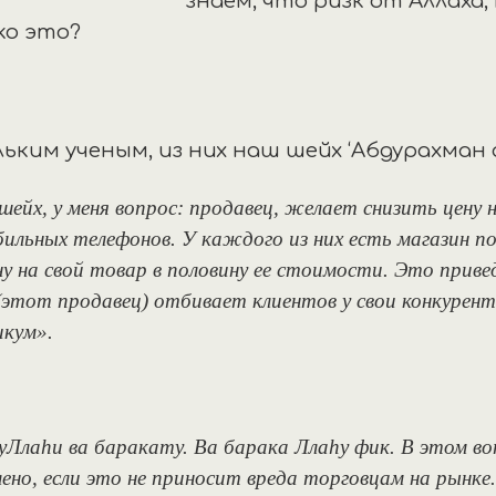
знаем, что ризк от Аллаха,
ко это?
ьким ученым, из них наш шейх ‘Абдурахман 
шейх, у меня вопрос: продавец, желает снизить цену н
ильных телефонов. У каждого из них есть магазин п
ну на свой товар в половину ее стоимости. Это прив
(этот продавец) отбивает клиентов у свои конкуренто
икум».
уЛлаhи ва баракату. Ва барака Ллаhу фик. В этом воп
ено, если это не приносит вреда торговцам на рынке