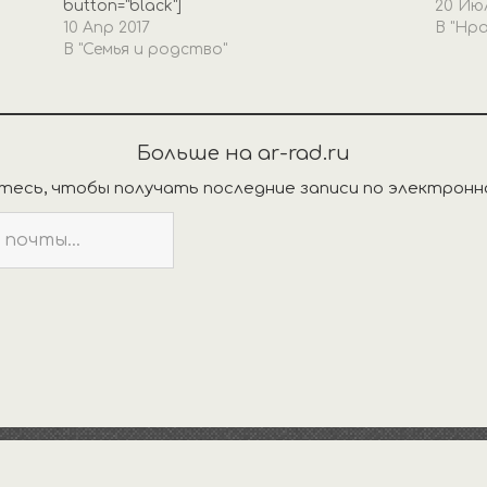
button="black"]
20 Июл
10 Апр 2017
В "Нр
В "Семья и родство"
Больше на ar-rad.ru
есь, чтобы получать последние записи по электронн