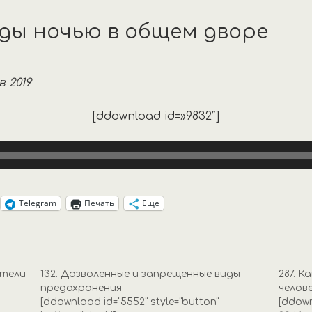
жды ночью в общем дворе
 2019
[ddownload id=»9832″]
Telegram
Печать
Ещё
ители
132. Дозволенные и запрещенные виды
287. К
предохранения
челов
[ddownload id="5552" style="button"
[ddown