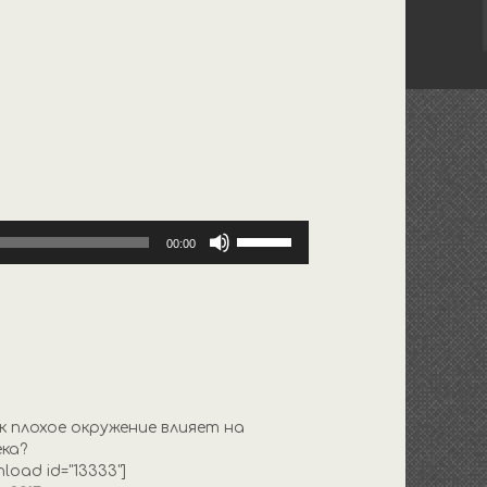
Используйте
00:00
клавиши
вверх/
вниз,
чтобы
увеличить
или
уменьшить
ак плохое окружение влияет на
громкость.
ека?
load id="13333"]