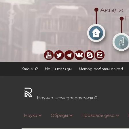
Кто мы?
Наши взгляды
Метод работы ar-rad
ar-
rad.ru
Научно-исследовательский
Науки
Обряды
Правовое дело