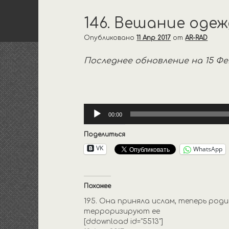
146. Вешание оде
Опубликовано
11 Апр 2017
от
AR-RAD
Последнее обновление на 15 Фев
Аудиоплеер
00:00
Поделиться
VK
WhatsApp
Похожее
195. Она приняла ислам, теперь род
терроризируют ее
[ddownload id="5513"]