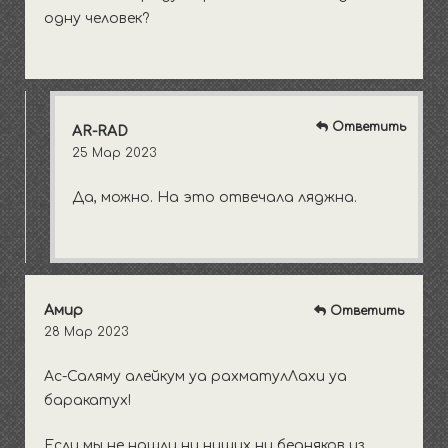
одну человек?
Ответить
AR-RAD
25 Мар 2023
Да, можно. На это отвечала ляджна.
Амир
Ответить
28 Мар 2023
Ас-Саляму алейкум уа рахматулЛахи уа
баракатух!
Если мы не нашли ни нищих ни бедняков из