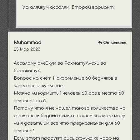
Уа аляйкум ассалям. Второй вариант.
Muhammad
Ответить
25 Мар 2023
Ассаламу алейкум ва РахматуЛлохи ва
баракатух.
Вопрос на счёт Накормление 60 бедняков в
качестве искупление .
Можно ли кормить 1 человек 60 раз в место 60
человек 1 раз?
Потому что я не нашел такого количества но
есть очень бедный семья в нашем кишлаке могу
ли я давать им все что предназначен для 60
человек?
Если этот продукт рись сколько кг надо на