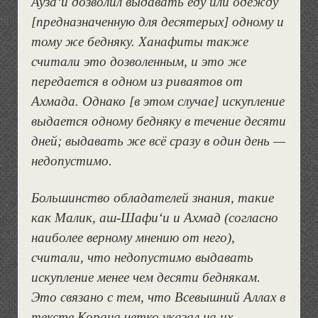
Ауза‘и дозволил выдавать еду или одежду
[предназначенную для десятерых] одному и
тому же бедняку. Ханафиты также
считали это дозволенным, и это же
передается в одном из риваятов от
Ахмада. Однако [в этом случае] искупление
выдается одному бедняку в течение десяти
дней; выдавать же всё сразу в один день —
недопустимо.
Большинство обладателей знания, такие
как Малик, аш-Шафи‘и и Ахмад (согласно
наиболее верному мнению от него),
считали, что недопустимо выдавать
искупление менее чем десяти беднякам.
Это связано с тем, что Всевышний Аллах в
тексте Корана четко указал на их