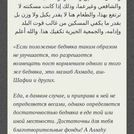
والشافعي وغيرعما، وذلك إذا كانت مسكنته لا
ترتفع بهذا، والطعام هنا لا يقدر بكيل ولا وزن بل
بقدر ما يكفي المسكين من غالب قوت البلد
وإدامه، والجمعية الخيرية تكفيك هذا. والله أعلم
«Если положение бедняка таким образом
не улучшается, то разрешается
возмещать пост кормлением одного и того
же бедняка, это мазхаб Ахмада, аш-
Шафии и других.
Еда, в данном случае, и приправа к ней не
определяется весами, однако определяется
достаточностью бедняка в еде той или
иной местности.
Достаточны для тебя
благотворительные фонды! А Алла
h
у