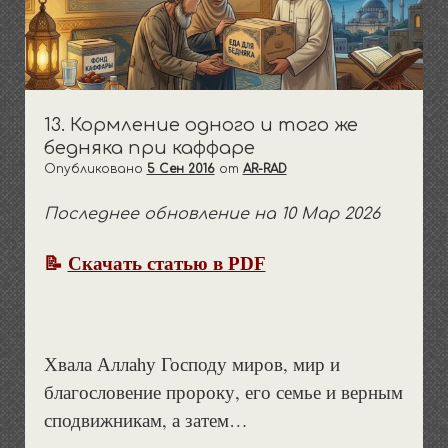
выпадающее
открыть
Общество и политика
Пища/одежда/дом
Терминология
Воспитание
меню
выпадающее
открыть
Семья и родство
Покаяние
Течения
Намазы
Хадисы
меню
выпадающее
Хариджиты/такфириты
Бракосочетание
Имамы и шейхи
Нрав и этикет
Разное
Посты
меню
Джархисты и мурджииты
Учеба и обучение
Закят и финансы
Женщина
13. Кормление одного и того же
бедняка при каффаре
Джахмиты и ашариты
Азкары и ду’а
Развод
Опубликовано
5 Сен 2016
от
AR-RAD
Шииты-рафидиты
Мечети
Последнее обновление на 10 Мар 2026
Иноверцы
Коран
Пятница
📝
Скачать статью в PDF
‘Ид — праздники
Сафар
Похороны и кладбища
Хвала Аллаhу Господу миров, мир и
благословение пророку, его семье и верным
сподвижникам, а затем…